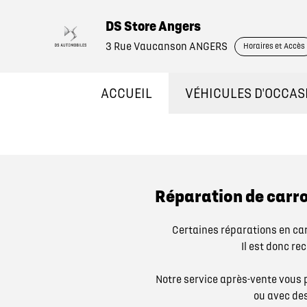
DS Store Angers
3 Rue Vaucanson ANGERS
Horaires et Accès
ACCUEIL
VÉHICULES D'OCCAS
NOS OCCASIONS EN 
VÉHICULES DE DÉM
Réparation de carr
OCCASIONS FAIBLE 
Certaines réparations en c
Il est donc re
ÉLECTRIQUES ET HY
Notre service après-vente vous 
ou avec de
NOS SERVICES