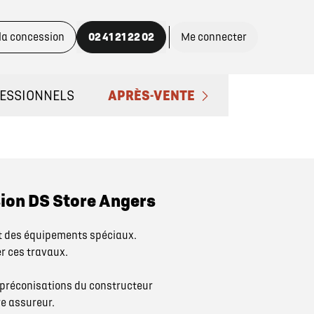
 la concession
02 41 21 22 02
Me connecter
ESSIONNELS
APRÈS-VENTE
ACTEZ UN CONSEILLER "PRO"
PRENDRE RENDEZ-VOUS
NOS OFFRES DU MOMENT
ion DS Store Angers
ENTRETIEN ET RÉPARATIONS
t des équipements spéciaux.
er ces travaux.
ENTRETIEN VÉHICULE ÉLECTRIQU
s préconisations du constructeur
e assureur.
ENTRETIEN VÉHICULE HYBRIDE