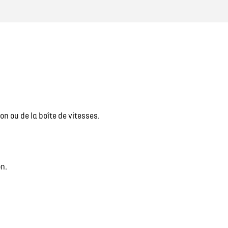
FINANCEMENT GEMY
CONTACTEZ UN MÉDIATEUR
INDEX ÉGALITÉ
 ou de la boîte de vitesses.
n.