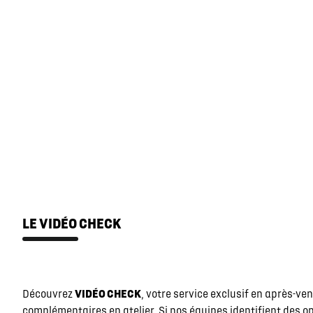
LE VIDÉO CHECK
Découvrez
VIDÉO CHECK
, votre service exclusif en après-ve
complémentaires en atelier. Si nos équipes identifient des o