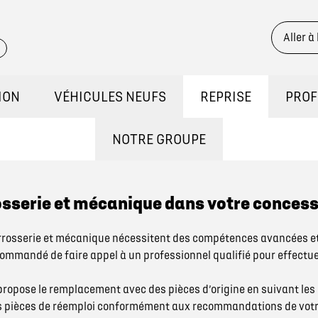
Aller à
ION
VÉHICULES NEUFS
REPRISE
PROF
STOCK
DÉCOUVREZ NOTRE GAMME
CONT
NOTRE GROUPE
QUI SOMMES NOUS ?
ONSTRATION
RÉSERVEZ UN ESSAI
osserie et mécanique dans votre concess
NOUS REJOINDRE
KILOMÉTRAGE
DÉCOUVREZ L'ÉLECTRIQUE
arrosserie et mécanique nécessitent des compétences avancées e
commandé de faire appel à un professionnel qualifié pour effectu
NOS ACTUALITÉS
BRIDES
DÉCOUVREZ L'HYBRIDE
propose le remplacement avec des pièces d’origine en suivant le
s pièces de réemploi conformément aux recommandations de votr
ASSURANCES GEMY