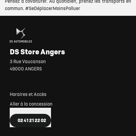
Pensez à covoiturer. Au quotidien, prenez les transports en
commun. #SeDéplacerMoinsPolluer
DS Store Angers
3 Rue Vaucanson
49000 ANGERS
Horaires et Accès
Aller à la concession
02 41 21 22 02